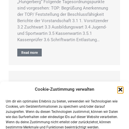
„Hungerberg“ Folgende Tagesordnungspunkte
sind vorgesehen: TOP: Begrüßung Anerkennung
der TOP/ Feststellung der Beschlussfähigkeit
Berichte der Vorstandschaft 3.1 1. Vorsitzender
3.2 Zuchtwart 3.3 Ausbildungswart 3.4 Jugend-
und Sportwartin 3.5 Kassenwartin 3.5.1
Kassenprüfer 3.6 Schriftwartin Entlastung…
Read more
LGA 2023 – LG 13
Cookie-Zustimmung verwalten
Prüfungen
,
Termine
Von
Ann-Kathrin Mayer
19. August 2023
Um dir ein optimales Erlebnis zu bieten, verwenden wir Technologien wie
Cookies, um Geräteinformationen zu speichern und/oder darauf
Dieses Jahr war es wieder soweit unser
zuzugreifen. Wenn du diesen Technologien zustimmst, können wir Daten
Ortsgruppe durfte die LGA Württemberg 2023
wie das Surfverhalten oder eindeutige IDs auf dieser Website verarbeiten.
ausrichten. Hier ein paar Impressionen
Wenn du deine Zustimmung nicht erteilst oder zurückziehst, können
bestimmte Merkmale und Funktionen beeinträchtigt werden.