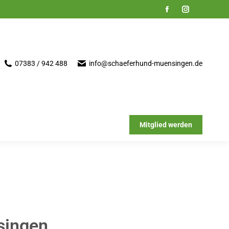
07383 / 942 488
info@schaeferhund-muensingen.de
Mitglied werden
singen