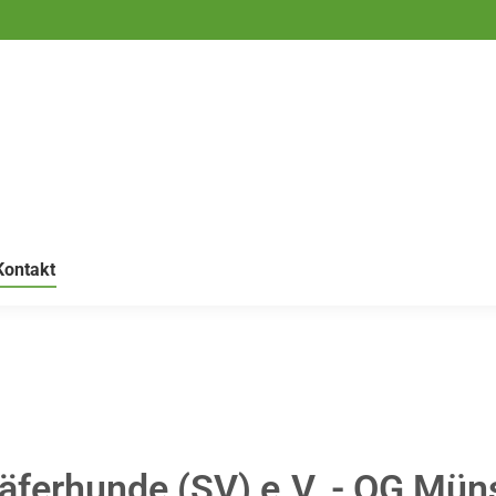
Kontakt
häferhunde (SV) e.V. - OG Mün